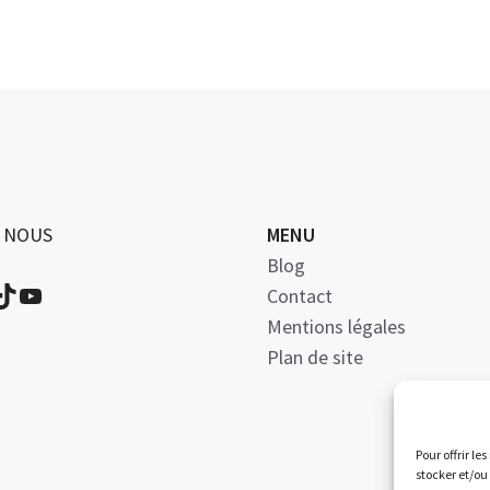
Z NOUS
MENU
Blog
book
stagram
TikTok
YouTube
Contact
Mentions légales
Plan de site
Pour offrir le
stocker et/ou